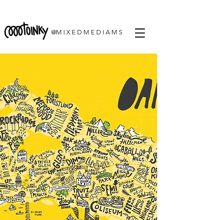
@M I X E D M E D I A M S